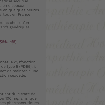
édical sécurisé
s en disposez
e en quelques heures
partout en France
moins cher qu’en
tarifs génériques
ildenafil)
ombat la dysfonction
de type 5 (PDE5), il
ermet de maintenir une
ation sexuelle.
tient du citrate de
 ou 100 mg, ainsi que
rmes pharmaceutiques