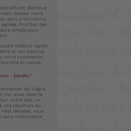
denafil est distribué
mais réaliser votre
gne, sans ordonnance
 agréée. Profitez des
édure simple pour
ent.
ulaire médical rapide
ents et vos besoins,
vez votre commande
discrète et rapide.
nce – faisable?
commander du Viagra
t oui, sous réserve
Sur notre site, un
de vos réponses au
 n’est décelée, vous
ra sans ordonnance