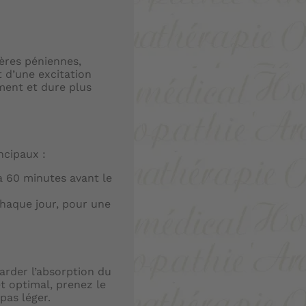
tères péniennes,
t d’une excitation
lement et dure plus
ncipaux :
à 60 minutes avant le
chaque jour, pour une
arder l’absorption du
et optimal, prenez le
pas léger.