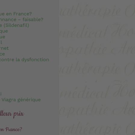
ue en France?
nnance – faisable?
 (Sildenafil)
ique
que
l
rnet
ce
contre la dysfonction
i
 Viagra générique
leur prix
en France?