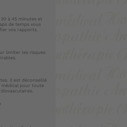
 30 à 45 minutes et
laps de temps vous
fier vos rapports.
r limiter les risques
irables.
s. Il est déconseillé
s médical pour toute
diovasculaires.
e