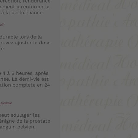
’érection, l’endurance
alement à renforcer la
é à la performance.
ne?
durable lors de la
 pouvez ajuster la dose
e.
e 4 à 6 heures, après
née. La demi-vie est
nation complète en 24
 prostate
peut soulager les
énigne de la prostate
anguin pelvien.