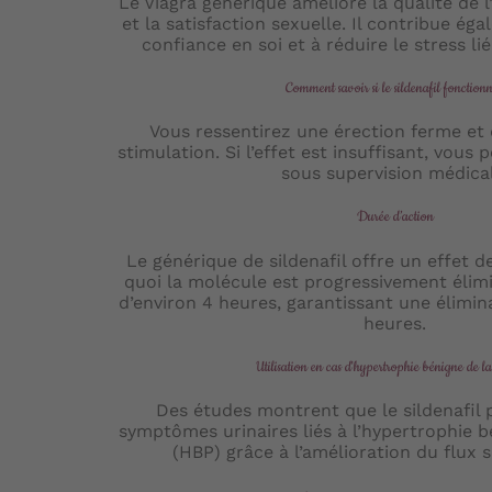
Le Viagra générique améliore la qualité de l
et la satisfaction sexuelle. Il contribue ég
confiance en soi et à réduire le stress li
Comment savoir si le sildenafil fonction
Vous ressentirez une érection ferme et 
stimulation. Si l’effet est insuffisant, vous
sous supervision médical
Durée d’action
Le générique de sildenafil offre un effet d
quoi la molécule est progressivement élimi
d’environ 4 heures, garantissant une élimi
heures.
Utilisation en cas d'hypertrophie bénigne de la
Des études montrent que le sildenafil 
symptômes urinaires liés à l’hypertrophie b
(HBP) grâce à l’amélioration du flux s