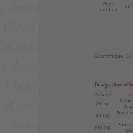
Pack
50
Confort
Économique
100
Dosages disponibles
Dosage
U
Dose d
25 mg
dys
Dose st
50 mg
Pour d
100 mg
sou