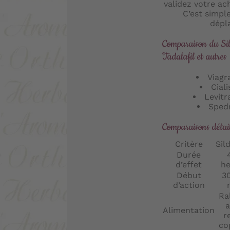
validez votre ach
C’est simple
dépl
Comparaison du Sil
Tadalafil et autres
Viagra
Ciali
Levitr
Spedr
Comparaisons détail
Critère
Sil
Durée
d’effet
he
Début
3
d’action
Ra
a
Alimentation
r
co