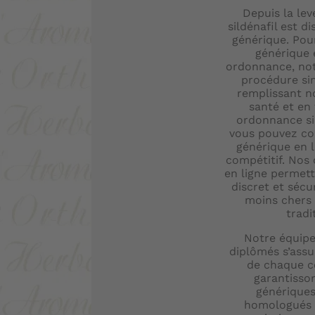
Depuis la lev
sildénafil est d
générique. Pou
générique 
ordonnance, not
procédure sim
remplissant n
santé et en
ordonnance si
vous pouvez c
générique en l
compétitif. Nos
en ligne permett
discret et sécur
moins chers
tradi
Notre équip
diplômés s’assu
de chaque 
garantisso
génériques
homologués p