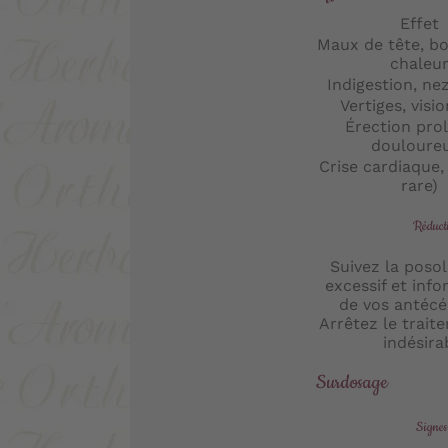
Effet
Maux de tête, b
chaleu
Indigestion, ne
Vertiges, visi
Érection pro
douloure
Crise cardiaque,
rare)
Réducti
Suivez la posolo
excessif et inf
de vos antécé
Arrêtez le trait
indésira
Surdosage
Signes