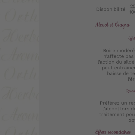
25
Disponibilité
10
Alcool et Viagra
Effet
Boire modéré
n’affecte pas
l’action du sild
peut entraîner
baisse de te
l’é
Recom
Préférez un rep
l’alcool lors d
traitement po
op
Effets secondaires