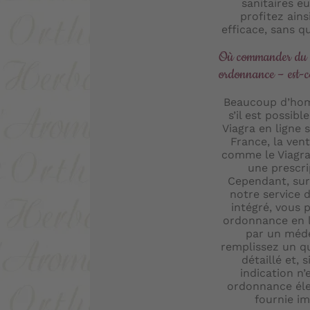
sanitaires e
profitez ains
efficace, sans qu
Où commander du 
ordonnance – est-c
Beaucoup d’ho
s’il est possi
Viagra en ligne
France, la ve
comme le Viagr
une prescri
Cependant, sur 
notre service 
intégré, vous 
ordonnance en l
par un méde
remplissez un q
détaillé et, 
indication n’
ordonnance éle
fournie i