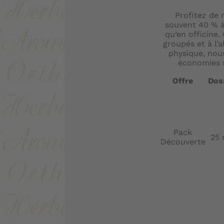
Profitez de n
souvent 40 % 
qu’en officine.
groupés et à l’
physique, nou
économies su
Offre
Dos
Pack
25
Découverte