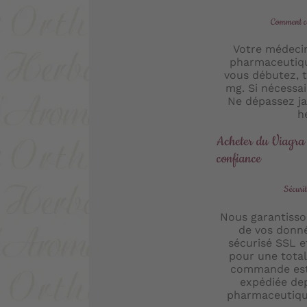
Comment ch
Votre médecin
pharmaceutiqu
vous débutez, t
mg. Si nécessai
Ne dépassez j
h
Acheter du Viagra 
confiance
Sécurit
Nous garantisson
de vos donn
sécurisé SSL e
pour une total
commande est 
expédiée de
pharmaceutiqu