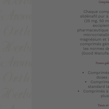
Composant
Chaque comp
sildénafil pur 
(25 mg, 50 m
excipien
pharmaceutique t
microcristalli
magnésium et l
comprimés gén
les normes d
(Good Manufac
Formes galé
Comprimés 
doses d
Comprimé
standard la
Comprimés à 
plus
Durée et 