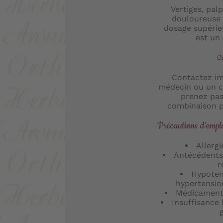
Vertiges, palp
douloureuse 
dosage supérie
est un
Qu
Contactez i
médecin ou un c
prenez pas 
combinaison p
Précautions d’empl
Allergi
Antécédents
r
Hypoten
hypertensio
Médicaments
Insuffisance