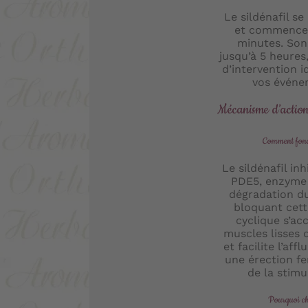
Le sildénafil s
et commence 
minutes. Son
jusqu’à 5 heures
d’intervention i
vos événe
Mécanisme d’actio
Comment fonct
Le sildénafil in
PDE5, enzyme 
dégradation d
bloquant cet
cyclique s’ac
muscles lisses 
et facilite l’aff
une érection fe
de la stimu
Pourquoi cho