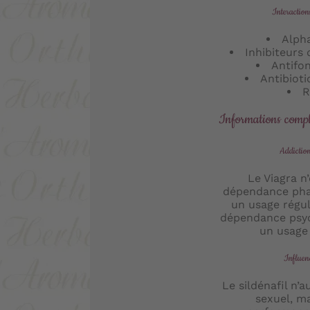
Interaction
Alph
Inhibiteurs
Antifo
Antibiot
R
Informations compl
Addictio
Le Viagra n
dépendance pha
un usage régul
dépendance psyc
un usage
Influenc
Le sildénafil n’
sexuel, ma