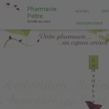
Pharmacie
ACCUEIL
ORT
Peltre
Einville-au-Jard
HERBORISTERIE
C
o
nt
a
ct
e
z-
n
o
u