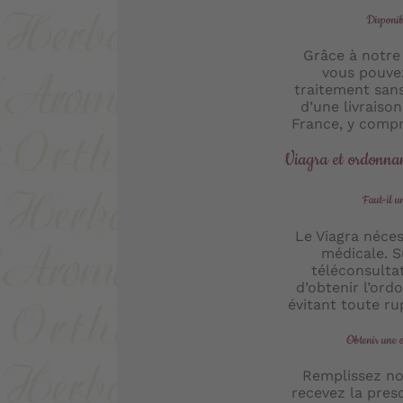
Disponib
Grâce à notre
vous pouve
traitement sans
d’une livraiso
France, y compr
Viagra et ordonna
Faut-il 
Le Viagra néces
médicale. Su
téléconsulta
d’obtenir l’ord
évitant toute ru
Obtenir une 
Remplissez no
recevez la presc