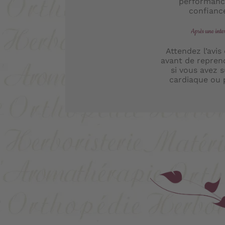
performance
confiance 
Après une inte
Attendez l’avis
avant de repren
si vous avez 
cardiaque ou 