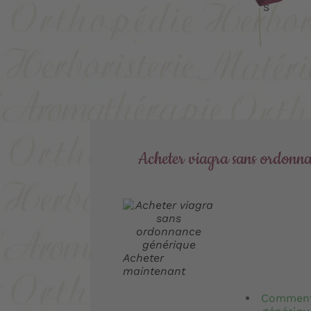
s
Acheter viagra sans ordonn
Acheter
maintenant
Comment 