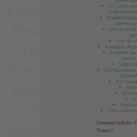
génériqu
Où command
ordonnance 
Présentation
générique
Mécanisme 
gé
Prix du 
Dosages dispo
Acheter du 
toute
Viagra 
Comparaison d
Tadalaf
Comparai
Alco
Effet
S
Précau
Information
Comment acheter V
France?