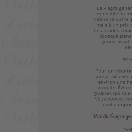
Le Viagra géné
molécule, la mê
même sécurité qu
mais à un prix 
Les études clin
bioéquivalenc
garantissant
ide
Utilis
Pour un résulta
comprimé avec u
environ une heu
sexuelle. Évitez
graisses qui rale
Vous pouvez co
seul compri
Prix du Viagra gé
Nos of