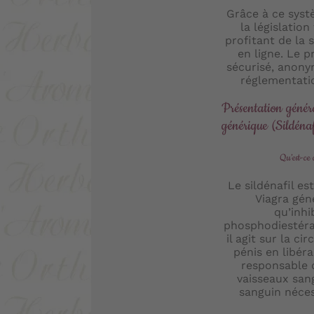
Grâce à ce syst
la législation
profitant de la 
en ligne. Le 
sécurisé, anon
réglementati
Présentation génér
générique (Sildénaf
Qu’est-ce 
Le sildénafil est
Viagra gén
qu’inhi
phosphodiestéra
il agit sur la ci
pénis en libéra
responsable 
vaisseaux sang
sanguin nécess