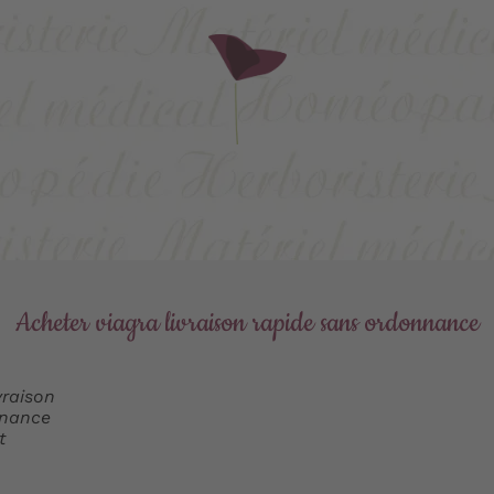
Acheter viagra livraison rapide sans ordonnance
t