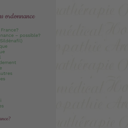
ans ordonnance
 France?
nnance – possible?
Sildénafil)
ique
que
l
idement
e
autres
ées
i
es
ance?