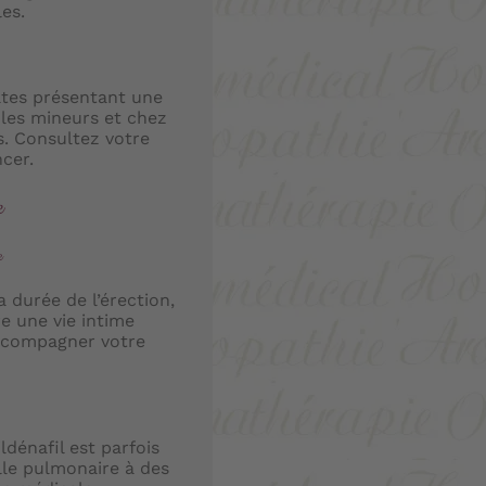
les.
tes présentant une
 les mineurs et chez
s. Consultez votre
cer.
e
e
a durée de l’érection,
re une vie intime
accompagner votre
ldénafil est parfois
elle pulmonaire à des