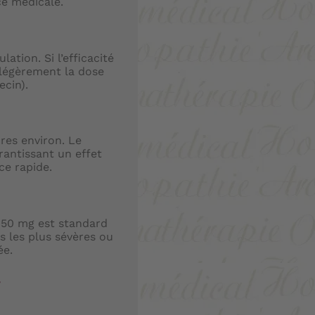
ce médicale.
lation. Si l’efficacité
 légèrement la dose
ecin).
res environ. Le
rantissant un effet
ce rapide.
 50 mg est standard
s les plus sévères ou
ée.
e