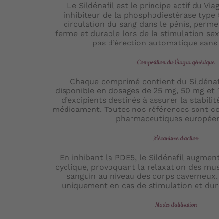
Le Sildénafil est le principe actif du Vi
inhibiteur de la phosphodiestérase type 5
circulation du sang dans le pénis, perme
ferme et durable lors de la stimulation sex
pas d’érection automatique sans 
Composition du Viagra générique
Chaque comprimé contient du Sildénaf
disponible en dosages de 25 mg, 50 mg et
d’excipients destinés à assurer la stabilit
médicament. Toutes nos références sont 
pharmaceutiques européen
Mécanisme d’action
En inhibant la PDE5, le Sildénafil augmen
cyclique, provoquant la relaxation des muscl
sanguin au niveau des corps caverneux. 
uniquement en cas de stimulation et dur
Modes d’utilisation