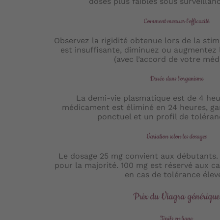
doses plus faibles sous surveillan
Comment mesurer l’efficacité
Observez la rigidité obtenue lors de la stimu
est insuffisante, diminuez ou augmentez
(avec l’accord de votre méd
Durée dans l’organisme
La demi-vie plasmatique est de 4 heu
médicament est éliminé en 24 heures, ga
ponctuel et un profil de toléran
Variation selon les dosages
Le dosage 25 mg convient aux débutants.
pour la majorité. 100 mg est réservé aux ca
en cas de tolérance élev
Prix du Viagra génériqu
Tarifs en ligne