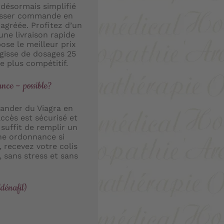
 désormais simplifié
passer commande en
agréée. Profitez d’un
une livraison rapide
se le meilleur prix
agisse de dosages 25
e plus compétitif.
nce – possible?
ander du Viagra en
accès est sécurisé et
 suffit de remplir un
une ordonnance si
, recevez votre colis
, sans stress et sans
ldénafil)