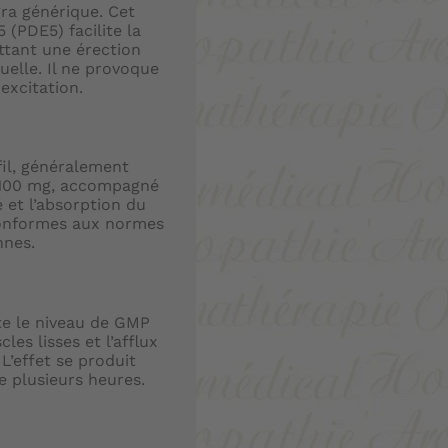
agra générique. Cet
 (PDE5) facilite la
ttant une érection
uelle. Il ne provoque
excitation.
il, généralement
 100 mg, accompagné
é et l’absorption du
conformes aux normes
nes.
te le niveau de GMP
es lisses et l’afflux
L’effet se produit
e plusieurs heures.