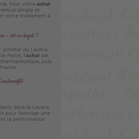
rme. Pour votre
achat
médical simple et
 votre traitement à
e – est-ce légal ?
 acheter du Levitra
ie Peltre
, l’
achat
est
 pharmaceutique, puis
France.
Vardenafil)
ésent dans le Levitra
nis pour favoriser une
lant la performance