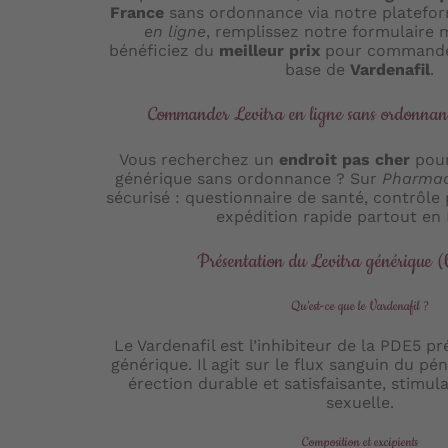
France
sans ordonnance via notre platefo
en ligne
, remplissez notre formulaire 
bénéficiez du
meilleur prix
pour commander
base de
Vardenafil
.
Commander Levitra en ligne sans ordonnanc
Vous recherchez un
endroit pas cher
pour
générique sans ordonnance ? Sur
Pharmac
sécurisé : questionnaire de santé, contrôle
expédition rapide partout en 
Présentation du Levitra générique (
Qu’est-ce que le Vardenafil ?
Le Vardenafil est l’inhibiteur de la PDE5 pr
générique. Il agit sur le flux sanguin du pé
érection durable et satisfaisante, stimu
sexuelle.
Composition et excipients