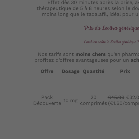
Effet dès 30 minutes après la prise, 
thérapeutique de 5 à 8 heures selon le dos
moins long que le tadalafil, idéal pour 
Prix du Levitra génériqu
Combien coûte le Levitra générique 
Nos tarifs sont
moins chers
qu’en pharma
profitez d’offres avantageuses pour un
ach
Offre
Dosage
Quantité
Prix
Pack
20
€45.00
€32.
10 mg
Découverte
comprimés
(€1.60/comp