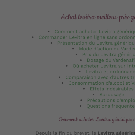
Achat levitra meilleur prix 
Comment acheter Levitra génériq
Commander Levitra en ligne sans ordonn
Présentation du Levitra génériqu
Mode d’action du Varden
Prix du Levitra généri
Dosage du Vardenafi
Où acheter Levitra sur Int
Levitra et ordonnan
Comparaison avec d’autres t
Consommation d’alcool et V
Effets indésirables
Surdosage
Précautions d’emplo
Questions fréquente
Comment acheter Levitra générique 
Depuis la fin du brevet, le
Levitra génériq