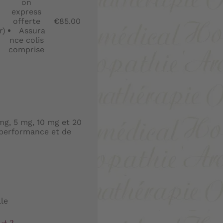
on
express
offerte
€85.00
r)
Assura
nce colis
comprise
mg, 5 mg, 10 mg et 20
 performance et de
le