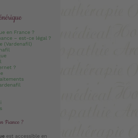
générique
ue en France ?
ance – est-ce légal ?
e (Vardenafil)
afil
que
l
ernet ?
ce
raitements
ardenafil
i
s
en France ?
ue
est accessible en