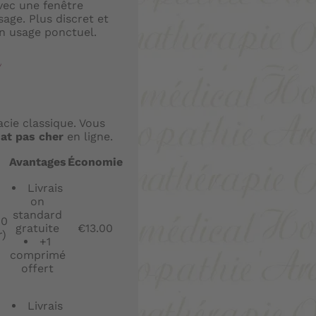
avec une fenêtre
age. Plus discret et
un usage ponctuel.
e
?
cie classique. Vous
at pas cher
en ligne.
Avantages
Économie
Livrais
on
standard
00
gratuite
€13.00
r)
+1
comprimé
offert
Livrais