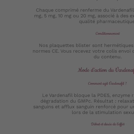
Chaque comprimé renferme du Vardenafil
mg, 5 mg, 10 mg ou 20 mg, associé à des ex
qualité pharmaceutique
Conditionnement
Nos plaquettes blister sont hermétique
normes CE. Vous recevez votre colis envoi 
du contenu.
Mode d’action du Vardenaf
Comment agit Vardenafil ?
Le Vardenafil bloque la PDE5, enzyme 
dégradation du GMPc. Résultat : relaxa
sanguins et afflux sanguin renforcé pour u
lors de la stimulation sexu
Début et durée de l’effet