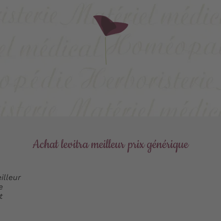
Achat levitra meilleur prix générique
t