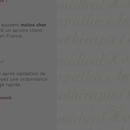
et ?
 souvent
moins cher
it un service client
 en France.
e ?
après validation de
nvoyez une ordonnance
ge rapide.
ements